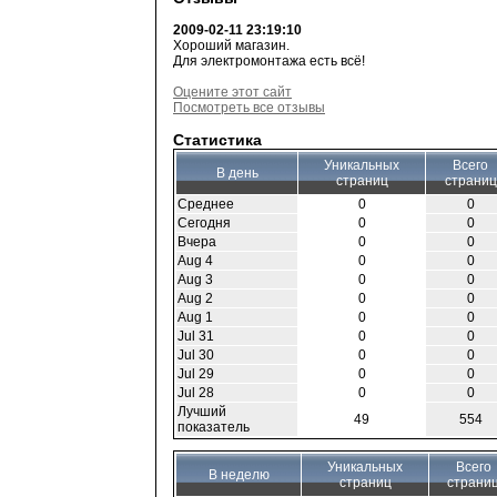
2009-02-11 23:19:10
Хороший магазин.
Для электромонтажа есть всё!
Оцените этот сайт
Посмотреть все отзывы
Статистика
Уникальных
Всего
В день
страниц
страниц
Среднее
0
0
Сегодня
0
0
Вчера
0
0
Aug 4
0
0
Aug 3
0
0
Aug 2
0
0
Aug 1
0
0
Jul 31
0
0
Jul 30
0
0
Jul 29
0
0
Jul 28
0
0
Лучший
49
554
показатель
Уникальных
Всего
В неделю
страниц
страни