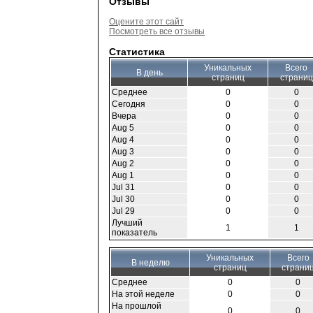
Отзывы
Оцените этот сайт
Посмотреть все отзывы
Статистика
Уникальных
Всего
В день
страниц
страниц
Среднее
0
0
Сегодня
0
0
Вчера
0
0
Aug 5
0
0
Aug 4
0
0
Aug 3
0
0
Aug 2
0
0
Aug 1
0
0
Jul 31
0
0
Jul 30
0
0
Jul 29
0
0
Лучший
1
1
показатель
Уникальных
Всего
В неделю
страниц
страни
Среднее
0
0
На этой неделе
0
0
На прошлой
0
0