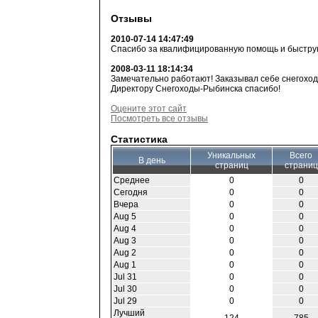
Отзывы
2010-07-14 14:47:49
Спасибо за квалифицированную помощь и быструю
2008-03-11 18:14:34
Замечательно работают! Заказывал себе снегоход 
Директору Снегоходы-Рыбинска спасибо!
Оцените этот сайт
Посмотреть все отзывы
Статистика
Уникальных
Всего
В день
страниц
страниц
Среднее
0
0
Сегодня
0
0
Вчера
0
0
Aug 5
0
0
Aug 4
0
0
Aug 3
0
0
Aug 2
0
0
Aug 1
0
0
Jul 31
0
0
Jul 30
0
0
Jul 29
0
0
Лучший