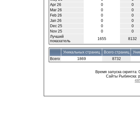
Apr 26
0
0
Mar 26
0
0
Feb 26
0
0
Jan 26
0
0
Dec 25
0
0
Nov 25
0
0
Лучший
1655
8132
показатель
Уникальных страниц
Всего страниц
Уни
Всего
1869
8732
Время запуска скрипта: 0
Сайты Рыбинска: ре
48