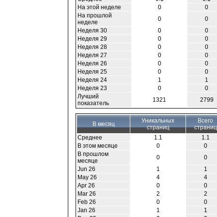
На этой неделе
0
0
На прошлой
0
0
неделе
Неделя 30
0
0
Неделя 29
0
0
Неделя 28
0
0
Неделя 27
0
0
Неделя 26
0
0
Неделя 25
0
0
Неделя 24
1
1
Неделя 23
0
0
Лучший
1321
2799
показатель
Уникальных
Всего
В месяц
страниц
страниц
Среднее
1.1
1.1
В этом месяце
0
0
В прошлом
0
0
месяце
Jun 26
1
1
May 26
4
4
Apr 26
0
0
Mar 26
2
2
Feb 26
0
0
Jan 26
1
1