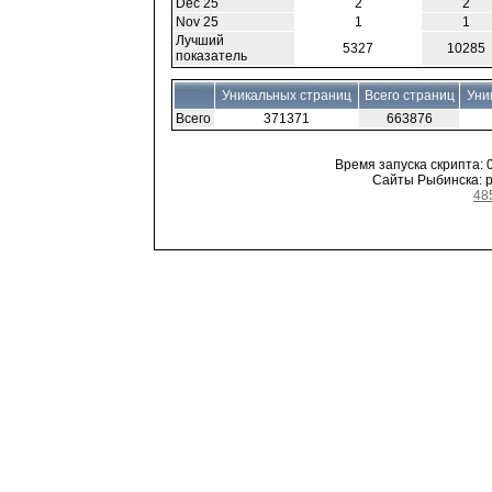
Dec 25
2
2
Nov 25
1
1
Лучший
5327
10285
показатель
Уникальных страниц
Всего страниц
Уни
Всего
371371
663876
Время запуска скрипта: 0
Сайты Рыбинска: ре
48