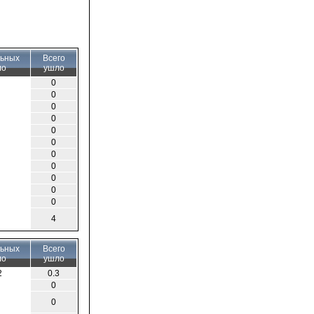
льных
Всего
ло
ушло
0
0
0
0
0
0
0
0
0
0
0
4
льных
Всего
ло
ушло
2
0.3
0
0