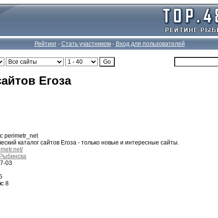
Рейтинг
-
Стать участником
-
Вход для пользователей
сайтов Егоза
:
perimetr_net
еский каталог сайтов Егоза - только новые и интересные сайты.
imetr.net/
Рыбинска
7-03
5
к:
8