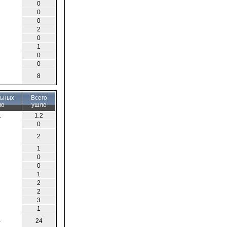
0
0
0
2
0
1
0
0
8
льных
Всего
ло
ушло
1
1.2
0
2
1
0
0
1
2
2
3
1
4
24