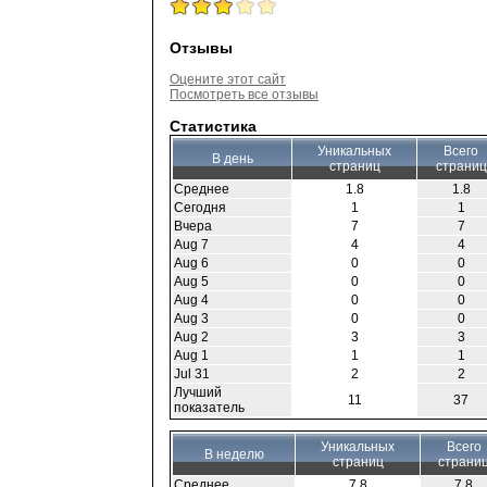
Отзывы
Оцените этот сайт
Посмотреть все отзывы
Статистика
Уникальных
Всего
В день
страниц
страниц
Среднее
1.8
1.8
Сегодня
1
1
Вчера
7
7
Aug 7
4
4
Aug 6
0
0
Aug 5
0
0
Aug 4
0
0
Aug 3
0
0
Aug 2
3
3
Aug 1
1
1
Jul 31
2
2
Лучший
11
37
показатель
Уникальных
Всего
В неделю
страниц
страни
Среднее
7.8
7.8