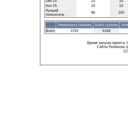
Dec 25
10
10
Nov 25
10
10
Лучший
96
205
показатель
Уникальных страниц
Всего страниц
Уни
Всего
3782
6349
Время запуска скрипта: 0
Сайты Рыбинска: ре
48