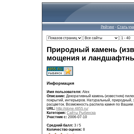
Рейтинг
-
Стать уч
Природный камень (изв
мощения и ландшафтны
Информация
Имя пользователя:
Alex
Описание:
Декоративный камень (известняк) пил
покрытий, интерьеров. Натуральный, природный, 
расцветок. Возможность распила камня по Вашим
URL:
http://stone.4855.ru/
Категория:
Сайты Рыбинска
Участник с:
2006-07-10
Средний балл:
3 / 5
Количество оценок:
8